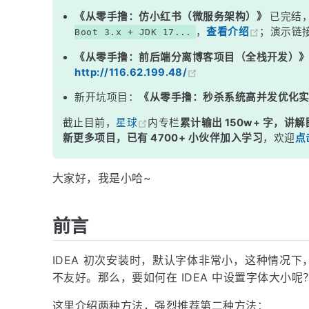
《从零手撸：仿小红书（微服务架构）》
已完结
，
查看介绍
；演示链
Boot 3.x + JDK 17...
《从零手撸：前后端分离博客项目（全栈开发）
http://116.62.199.48/
新开坑项目：
《从零手撸：秒杀系统高并发优化
截止目前，
星球
内专栏
累计输出 150w+ 字，讲解
新更多项目，已有 4700+ 小伙伴加入学习
，欢迎
点
大家好，我是小哈~
前言
IDEA 初次安装时，默认字体非常小，这种情况
不友好。那么，要如何在 IDEA 中设置字体大小呢
这里介绍两种方法，强烈推荐第二种方法：