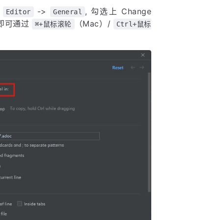
>
->
, 勾选上 Change
Editor
General
用后，即可通过
（Mac）/
⌘+鼠标滚轮
Ctrl+鼠标
：