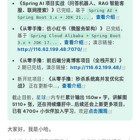
5、Alibaba Java Coding Guidelines 阿里巴巴代码规范检查插件
《Spring AI 项目实战（问答机器人、RAG 智能客
服、联网搜索）》
已完结，基于
Spring AI +
6、CamelCase 驼峰命名和下划线命名转换插件
，
查看介绍
Spring Boot 3.x + JDK 21...
7、MybatisX 高效操作 Mybatis 插件
《从零手撸：仿小红书（微服务架构）》
已完结，
8、SonarLint 代码质量检查插件
基于
Spring Cloud Alibaba + Spring Boot
，
查看介绍
；演示链接：
3.x + JDK 17...
9、Save Actions 格式化代码插件
http://116.62.199.48:7070/
10、CheckStyle 代码风格检查插件
《从零手撸：前后端分离博客项目（全栈开发）》
11、Grep Console 自定义控制台输出格式插件
2 期已完结，演示链接：
http://116.62.199.48/
12、MetricsReloaded 代码复杂度检查插件
新开坑项目：
《从零手撸：秒杀系统高并发优化实
战》
正在更新中...，
查看介绍
13、Statistic 代码统计插件
截止目前，
星球
内专栏
累计输出 150w+ 字，讲解图
14、Translation 翻译插件
5110+ 张，还在持续爆肝中.. 后续还会上新更多项目，
15、Rainbow Brackets 彩虹括号插件
已有 4700+ 小伙伴加入学习
，欢迎
点击围观
大家好，我是小哈。