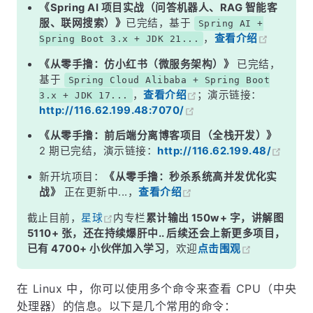
《Spring AI 项目实战（问答机器人、RAG 智能客
服、联网搜索）》
已完结，基于
Spring AI +
，
查看介绍
Spring Boot 3.x + JDK 21...
《从零手撸：仿小红书（微服务架构）》
已完结，
基于
Spring Cloud Alibaba + Spring Boot
，
查看介绍
；演示链接：
3.x + JDK 17...
http://116.62.199.48:7070/
《从零手撸：前后端分离博客项目（全栈开发）》
2 期已完结，演示链接：
http://116.62.199.48/
新开坑项目：
《从零手撸：秒杀系统高并发优化实
战》
正在更新中...，
查看介绍
截止目前，
星球
内专栏
累计输出 150w+ 字，讲解图
5110+ 张，还在持续爆肝中.. 后续还会上新更多项目，
已有 4700+ 小伙伴加入学习
，欢迎
点击围观
在 Linux 中，你可以使用多个命令来查看 CPU（中央
处理器）的信息。以下是几个常用的命令：