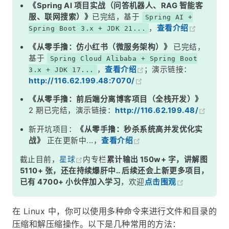
《Spring AI 项目实战（问答机器人、RAG 智能客
服、联网搜索）》
已完结，基于
Spring AI +
，
查看介绍
Spring Boot 3.x + JDK 21...
《从零手撸：仿小红书（微服务架构）》
已完结，
基于
Spring Cloud Alibaba + Spring Boot
，
查看介绍
；演示链接：
3.x + JDK 17...
http://116.62.199.48:7070/
《从零手撸：前后端分离博客项目（全栈开发）》
2 期已完结，演示链接：
http://116.62.199.48/
新开坑项目：
《从零手撸：秒杀系统高并发优化实
战》
正在更新中...，
查看介绍
截止目前，
星球
内专栏
累计输出 150w+ 字，讲解图
5110+ 张，还在持续爆肝中.. 后续还会上新更多项目，
已有 4700+ 小伙伴加入学习
，欢迎
点击围观
在 Linux 中，你可以使用多种命令来进行文件和目录的
压缩和解压缩操作。以下是几种常用的方法：