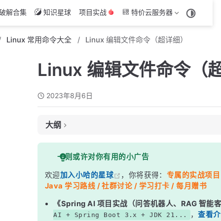
破解合集
知识星球
项目实战
特价云服务器
Linux 常用命令大全
Linux 编辑文件命令（超详细）
Linux 编辑文件命令（
2023年8月6日
大纲
1. 使用文本编辑器
一则或许对你有用的小广告
使用 Nano 编辑器
欢迎
加入小哈的星球
，你将获得：
专属的实战项目（4
使用 Vim 编辑器
Java 学习路线 / 社群讨论 / 学习打卡 / 每月赠书
使用 Emacs 编辑器
《Spring AI 项目实战（问答机器人、RAG 智
2. 使用其他编辑器
，
查看介
AI + Spring Boot 3.x + JDK 21...