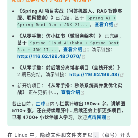
《Spring AI 项目实战（问答机器人、RAG 智能客
服、联网搜索）》
已完结，基于
Spring AI +
，
查看介绍
Spring Boot 3.x + JDK 21...
《从零手撸：仿小红书（微服务架构）》
已完结，
基于
Spring Cloud Alibaba + Spring Boot
，
查看介绍
；演示链接：
3.x + JDK 17...
http://116.62.199.48:7070/
《从零手撸：前后端分离博客项目（全栈开发）》
2 期已完结，演示链接：
http://116.62.199.48/
新开坑项目：
《从零手撸：秒杀系统高并发优化实
战》
正在更新中...，
查看介绍
截止目前，
星球
内专栏
累计输出 150w+ 字，讲解图
5110+ 张，还在持续爆肝中.. 后续还会上新更多项目，
已有 4700+ 小伙伴加入学习
，欢迎
点击围观
在 Linux 中，隐藏文件和文件夹是以
（点号）开头
.