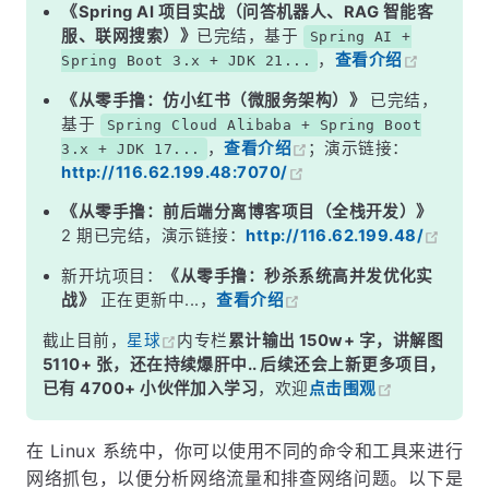
2. 使用 tshark 命令
《Spring AI 项目实战（问答机器人、RAG 智能客
服、联网搜索）》
已完结，基于
Spring AI +
抓包并输出到终端
，
查看介绍
Spring Boot 3.x + JDK 21...
抓包并输出到文件
《从零手撸：仿小红书（微服务架构）》
已完结，
指定网络接口抓包
基于
Spring Cloud Alibaba + Spring Boot
，
查看介绍
；演示链接：
3.x + JDK 17...
3. 使用 wireshark 命令
http://116.62.199.48:7070/
启动 Wireshark 图形界面
《从零手撸：前后端分离博客项目（全栈开发）》
注意事项：
2 期已完结，演示链接：
http://116.62.199.48/
新开坑项目：
《从零手撸：秒杀系统高并发优化实
战》
正在更新中...，
查看介绍
截止目前，
星球
内专栏
累计输出 150w+ 字，讲解图
5110+ 张，还在持续爆肝中.. 后续还会上新更多项目，
已有 4700+ 小伙伴加入学习
，欢迎
点击围观
在 Linux 系统中，你可以使用不同的命令和工具来进行
网络抓包，以便分析网络流量和排查网络问题。以下是