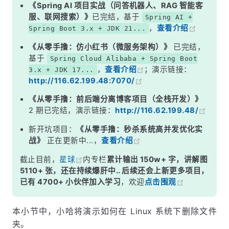
5. 删除多个文件夹
《Spring AI 项目实战（问答机器人、RAG 智能客
服、联网搜索）》
已完结，基于
Spring AI +
最后
，
查看介绍
Spring Boot 3.x + JDK 21...
《从零手撸：仿小红书（微服务架构）》
已完结，
基于
Spring Cloud Alibaba + Spring Boot
，
查看介绍
；演示链接：
3.x + JDK 17...
http://116.62.199.48:7070/
《从零手撸：前后端分离博客项目（全栈开发）》
2 期已完结，演示链接：
http://116.62.199.48/
新开坑项目：
《从零手撸：秒杀系统高并发优化实
战》
正在更新中...，
查看介绍
截止目前，
星球
内专栏
累计输出 150w+ 字，讲解图
5110+ 张，还在持续爆肝中.. 后续还会上新更多项目，
已有 4700+ 小伙伴加入学习
，欢迎
点击围观
本小节中，小哈将演示如何在 Linux 系统下删除文件
夹。