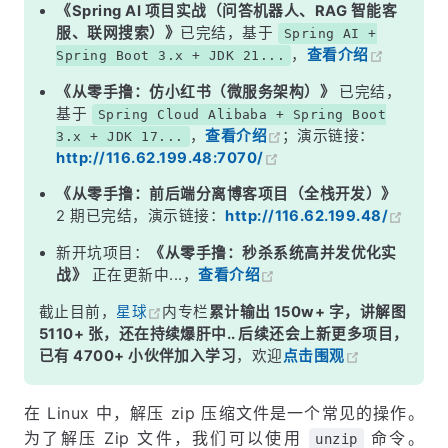
《Spring AI 项目实战（问答机器人、RAG 智能客
服、联网搜索）》
已完结，基于
Spring AI +
，
查看介绍
Spring Boot 3.x + JDK 21...
《从零手撸：仿小红书（微服务架构）》
已完结，
基于
Spring Cloud Alibaba + Spring Boot
，
查看介绍
；演示链接：
3.x + JDK 17...
http://116.62.199.48:7070/
《从零手撸：前后端分离博客项目（全栈开发）》
2 期已完结，演示链接：
http://116.62.199.48/
新开坑项目：
《从零手撸：秒杀系统高并发优化实
战》
正在更新中...，
查看介绍
截止目前，
星球
内专栏
累计输出 150w+ 字，讲解图
5110+ 张，还在持续爆肝中.. 后续还会上新更多项目，
已有 4700+ 小伙伴加入学习
，欢迎
点击围观
在 Linux 中，解压 zip 压缩文件是一个常见的操作。
为了解压 Zip 文件，我们可以使用
命令。
unzip