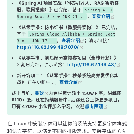
《Spring AI 项目实战（问答机器人、RAG 智能客
服、联网搜索）》
已完结，基于
Spring AI +
，
查看介绍
Spring Boot 3.x + JDK 21...
《从零手撸：仿小红书（微服务架构）》
已完结，
基于
Spring Cloud Alibaba + Spring Boot
，
查看介绍
；演示链接：
3.x + JDK 17...
http://116.62.199.48:7070/
《从零手撸：前后端分离博客项目（全栈开发）》
2 期已完结，演示链接：
http://116.62.199.48/
新开坑项目：
《从零手撸：秒杀系统高并发优化实
战》
正在更新中...，
查看介绍
截止目前，
星球
内专栏
累计输出 150w+ 字，讲解图
5110+ 张，还在持续爆肝中.. 后续还会上新更多项目，
已有 4700+ 小伙伴加入学习
，欢迎
点击围观
在 Linux 中安装字体可以让你的系统支持更多字体样式
和语言字符，以满足不同的排版需求。安装字体的方法