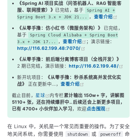
《Spring AI 项目实战（问答机器人、RAG 智能客
服、联网搜索）》
已完结，基于
Spring AI +
，
查看介绍
Spring Boot 3.x + JDK 21...
《从零手撸：仿小红书（微服务架构）》
已完结，
基于
Spring Cloud Alibaba + Spring Boot
，
查看介绍
；演示链接：
3.x + JDK 17...
http://116.62.199.48:7070/
《从零手撸：前后端分离博客项目（全栈开发）》
2 期已完结，演示链接：
http://116.62.199.48/
新开坑项目：
《从零手撸：秒杀系统高并发优化实
战》
正在更新中...，
查看介绍
截止目前，
星球
内专栏
累计输出 150w+ 字，讲解图
5110+ 张，还在持续爆肝中.. 后续还会上新更多项目，
已有 4700+ 小伙伴加入学习
，欢迎
点击围观
在 Linux 中，关机是一个常见而重要的操作。为了安全
地关闭系统，你需要使用
或
命
shutdown
poweroff