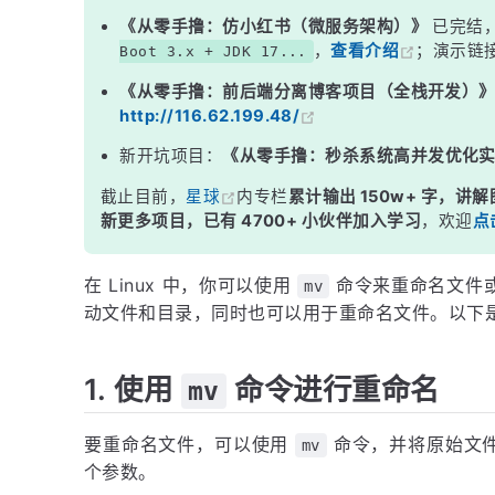
《从零手撸：仿小红书（微服务架构）》
已完结
，
查看介绍
；演示链
Boot 3.x + JDK 17...
《从零手撸：前后端分离博客项目（全栈开发）
http://116.62.199.48/
新开坑项目：
《从零手撸：秒杀系统高并发优化
截止目前，
星球
内专栏
累计输出 150w+ 字，讲解
新更多项目，已有 4700+ 小伙伴加入学习
，欢迎
点
在 Linux 中，你可以使用
命令来重命名文件
mv
动文件和目录，同时也可以用于重命名文件。以下是在
1. 使用
命令进行重命名
mv
要重命名文件，可以使用
命令，并将原始文
mv
个参数。