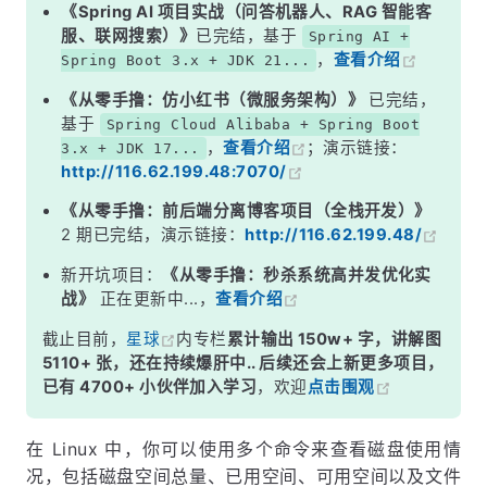
注意事项：
《Spring AI 项目实战（问答机器人、RAG 智能客
服、联网搜索）》
已完结，基于
Spring AI +
，
查看介绍
Spring Boot 3.x + JDK 21...
《从零手撸：仿小红书（微服务架构）》
已完结，
基于
Spring Cloud Alibaba + Spring Boot
，
查看介绍
；演示链接：
3.x + JDK 17...
http://116.62.199.48:7070/
《从零手撸：前后端分离博客项目（全栈开发）》
2 期已完结，演示链接：
http://116.62.199.48/
新开坑项目：
《从零手撸：秒杀系统高并发优化实
战》
正在更新中...，
查看介绍
截止目前，
星球
内专栏
累计输出 150w+ 字，讲解图
5110+ 张，还在持续爆肝中.. 后续还会上新更多项目，
已有 4700+ 小伙伴加入学习
，欢迎
点击围观
在 Linux 中，你可以使用多个命令来查看磁盘使用情
况，包括磁盘空间总量、已用空间、可用空间以及文件