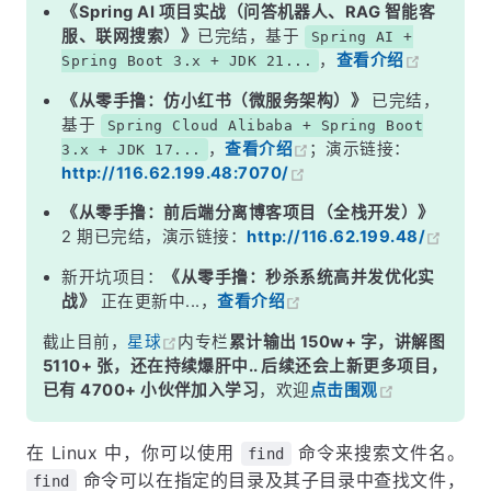
《Spring AI 项目实战（问答机器人、RAG 智能客
服、联网搜索）》
已完结，基于
Spring AI +
，
查看介绍
Spring Boot 3.x + JDK 21...
《从零手撸：仿小红书（微服务架构）》
已完结，
基于
Spring Cloud Alibaba + Spring Boot
，
查看介绍
；演示链接：
3.x + JDK 17...
http://116.62.199.48:7070/
《从零手撸：前后端分离博客项目（全栈开发）》
2 期已完结，演示链接：
http://116.62.199.48/
新开坑项目：
《从零手撸：秒杀系统高并发优化实
战》
正在更新中...，
查看介绍
截止目前，
星球
内专栏
累计输出 150w+ 字，讲解图
5110+ 张，还在持续爆肝中.. 后续还会上新更多项目，
已有 4700+ 小伙伴加入学习
，欢迎
点击围观
在 Linux 中，你可以使用
命令来搜索文件名。
find
命令可以在指定的目录及其子目录中查找文件，
find